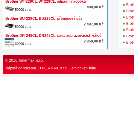
Brother WT-229CL, WT229CL, odpadní nádobka
Bro
488,00 Kč
50000 stran
Bro
Bro
Brother BU-229CL, BU229CL, přenosový pás
Bro
2 497,00 Kč
50000 stran
Bro
Brother DR-248CL, DR248CL, sada zobrazovacích válců
Bro
2 850,00 Kč
Bro
30000 stran
© 2016 Tonermax, s.r.o.
Náplně do tiskáren, TONERMAX, s.r.o.
Laminovací fólie