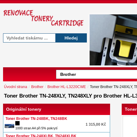
Hledej
Úvodní strana
/
Brother
/
Brother HL-L3220CWE
/
Toner Brother TN-248XLY, 
Toner Brother TN-248XLY, TN248XLY pro Brother HL-
Originální tonery
Toner
Toner Brother TN-248BK, TN248BK
1 315,00 Kč
1000 stran A4 při 5% pokrytí
Toner Brother TN-248XLBK, TN248XLBK