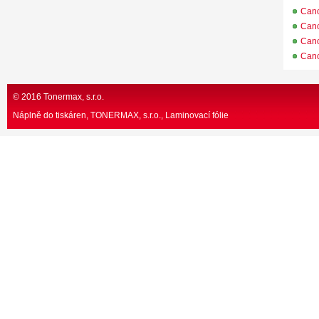
Can
Can
Can
Can
© 2016 Tonermax, s.r.o.
Náplně do tiskáren, TONERMAX, s.r.o.
Laminovací fólie