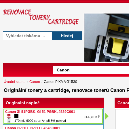
Hledej
Úvodní strana
/
Canon
/
Canon PIXMA G1530
Originální tonery a cartridge, renovace tonerů Canon
Originální náplně
Canon
Canon GI-51PGBK, GI-51 PGBK, 4529C001
314,70 Kč
170 ml / 6000 stran A4 při 5% pokrytí
Canon GI-51C, GI-51 C, 4546C001