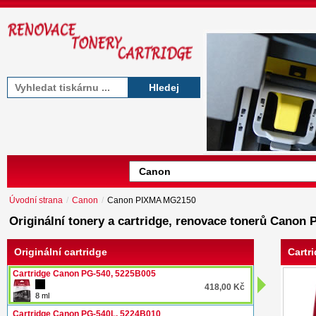
Hledej
Úvodní strana
/
Canon
/
Canon PIXMA MG2150
Originální tonery a cartridge, renovace tonerů Cano
Originální cartridge
Cartr
Cartridge Canon PG-540, 5225B005
418,00 Kč
8 ml
Cartridge Canon PG-540L, 5224B010