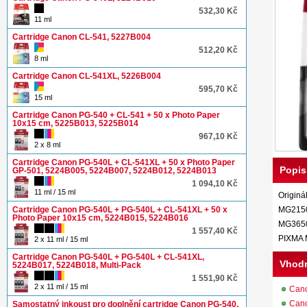
532,30 Kč
11 ml
Cartridge Canon CL-541, 5227B004
512,20 Kč
8 ml
Cartridge Canon CL-541XL, 5226B004
595,70 Kč
15 ml
Cartridge Canon PG-540 + CL-541 + 50 x Photo Paper
10x15 cm, 5225B013, 5225B014
967,10 Kč
2 x 8 ml
Cartridge Canon PG-540L + CL-541XL + 50 x Photo Paper
Popis
GP-501, 5224B005, 5224B007, 5224B012, 5224B013
1 094,10 Kč
11 ml / 15 ml
Originá
Cartridge Canon PG-540L + PG-540L + CL-541XL + 50 x
MG2150
Photo Paper 10x15 cm, 5224B015, 5224B016
MG3650
1 557,40 Kč
PIXMA 
2 x 11 ml / 15 ml
Cartridge Canon PG-540L + PG-540L + CL-541XL,
Vhodn
5224B017, 5224B018, Multi-Pack
1 551,90 Kč
2 x 11 ml / 15 ml
Can
Can
Samostatný inkoust pro doplnění cartridge Canon PG-540,