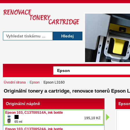
Hledej
Úvodní strana
/
Epson
/
Epson L3160
Originální tonery a cartridge, renovace tonerů Epson 
Originální náplně
Epson
Epson 103, C13T00S14A, ink bottle
195,10 Kč
65 ml
Epson 103, C13T00S24A, ink bottle