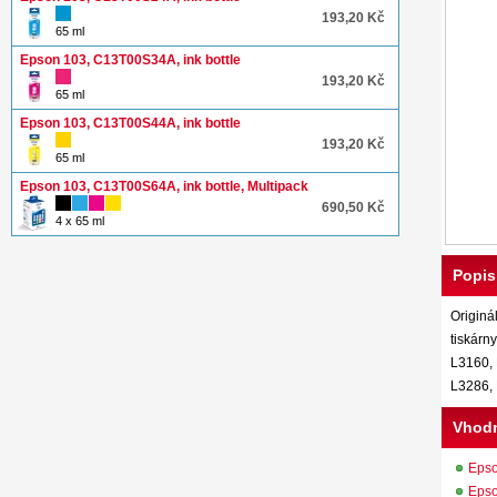
193,20 Kč
65 ml
Epson 103, C13T00S34A, ink bottle
193,20 Kč
65 ml
Epson 103, C13T00S44A, ink bottle
193,20 Kč
65 ml
Epson 103, C13T00S64A, ink bottle, Multipack
690,50 Kč
4 x 65 ml
Popis
Originá
tiskárn
L3160, 
L3286, 
Vhodn
Eps
Eps