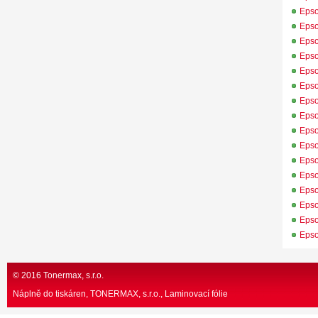
Eps
Eps
Eps
Eps
Eps
Eps
Eps
Eps
Eps
Eps
Eps
Eps
Eps
Eps
Eps
Eps
© 2016 Tonermax, s.r.o.
Náplně do tiskáren, TONERMAX, s.r.o.
Laminovací fólie