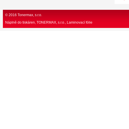
© 2016 Tonermax, s.r.o.
Náplně do tiskáren, TONERMAX, s.r.o.
Laminovací fólie