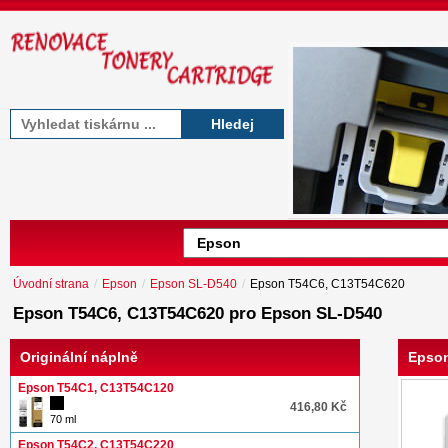
Hledej
Úvodní strana
/
Epson
/
Epson SL-D540
/
Epson T54C6, C13T54C620
Epson T54C6, C13T54C620 pro Epson SL-D540
Originální náplně
Epson
Epson T54C1, C13T54C120
416,80 Kč
70 ml
Epson T54C2, C13T54C220