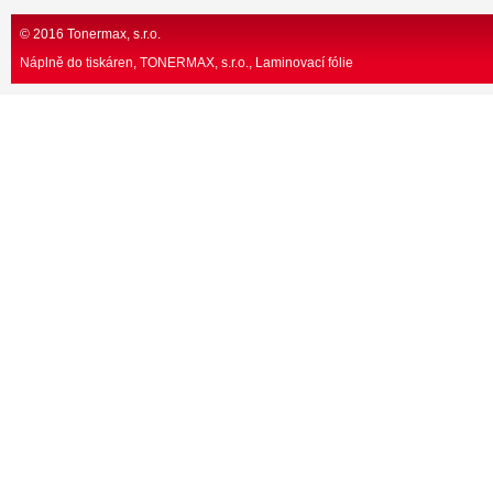
© 2016 Tonermax, s.r.o.
Náplně do tiskáren, TONERMAX, s.r.o.
Laminovací fólie