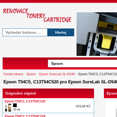
Hledej
Úvodní strana
/
Epson
/
Epson SureLab SL-D540
/
Epson T54C5, C13T54C5
Epson T54C5, C13T54C520 pro Epson SureLab SL-D54
Originální náplně
Epson
Epson T54C1, C13T54C120
415,60 Kč
70 ml
Epson T54C2, C13T54C220