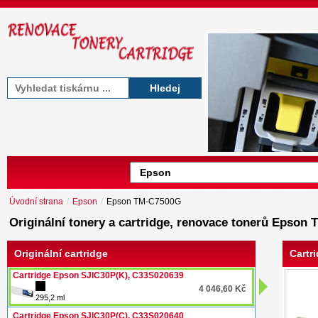
Hledej
Úvodní strana
/
Epson
/
Epson TM-C7500G
Originální tonery a cartridge, renovace tonerů Epson
Originální cartridge
Cartr
Cartridge Epson SJIC30P(K), C33S020639
4 046,60 Kč
295,2 ml
Cartridge Epson SJIC30P(C), C33S020640