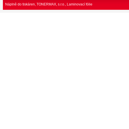
Náplně do tiskáren, TONERMAX, s.r.o.
Laminovací fólie