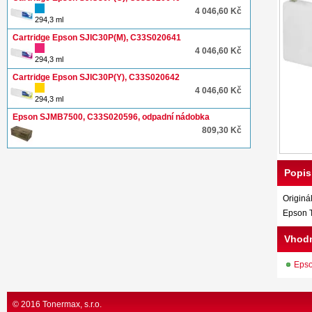
4 046,60 Kč
294,3 ml
Cartridge Epson SJIC30P(M), C33S020641
4 046,60 Kč
294,3 ml
Cartridge Epson SJIC30P(Y), C33S020642
4 046,60 Kč
294,3 ml
Epson SJMB7500, C33S020596, odpadní nádobka
809,30 Kč
Popis
Originá
Epson 
Vhodn
Eps
© 2016 Tonermax, s.r.o.