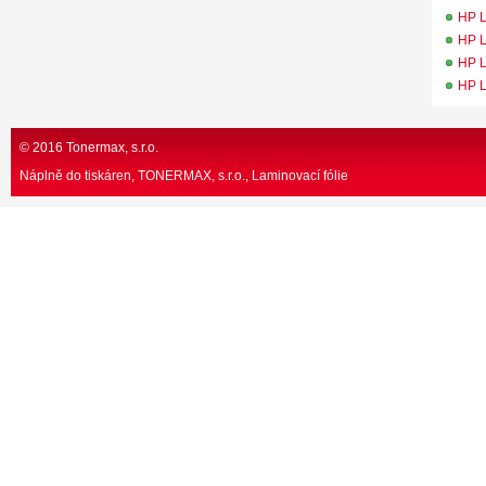
HP L
HP L
HP L
HP L
© 2016 Tonermax, s.r.o.
Náplně do tiskáren, TONERMAX, s.r.o.
Laminovací fólie