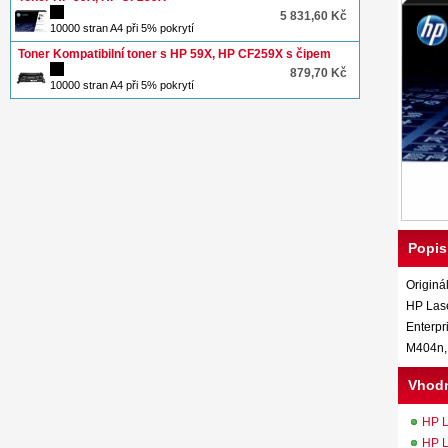
5 831,60 Kč
10000 stran A4 při 5% pokrytí
Toner Kompatibilní toner s HP 59X, HP CF259X s čipem
879,70 Kč
10000 stran A4 při 5% pokrytí
Popis
Originá
HP Lase
Enterpr
M404n,
Vhodn
HP L
HP L