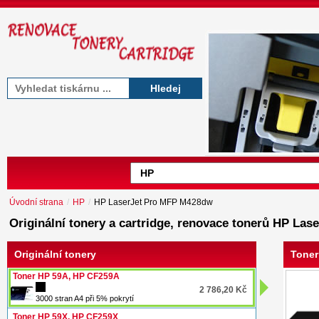
Hledej
Úvodní strana
/
HP
/
HP LaserJet Pro MFP M428dw
Originální tonery a cartridge, renovace tonerů HP La
Originální tonery
Toner
Toner HP 59A, HP CF259A
2 786,20 Kč
3000 stran A4 při 5% pokrytí
Toner HP 59X, HP CF259X