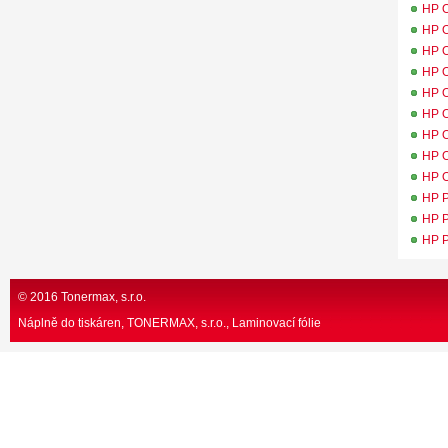
HP O
HP O
HP O
HP O
HP O
HP O
HP O
HP O
HP O
HP P
HP P
HP P
© 2016 Tonermax, s.r.o.
Náplně do tiskáren, TONERMAX, s.r.o.
Laminovací fólie