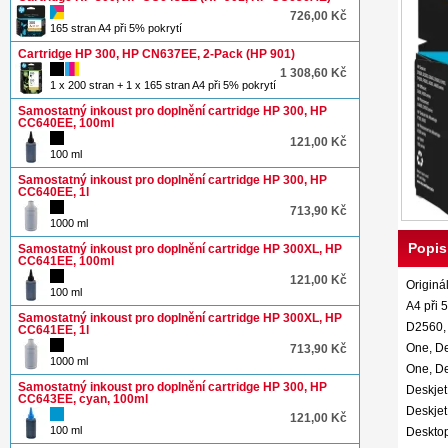
726,00 Kč
165 stran A4 při 5% pokrytí
Cartridge HP 300, HP CN637EE, 2-Pack (HP 901)
1 308,60 Kč
1 x 200 stran + 1 x 165 stran A4 při 5% pokrytí
Samostatný inkoust pro doplnění cartridge HP 300, HP
CC640EE, 100ml
121,00 Kč
100 ml
Samostatný inkoust pro doplnění cartridge HP 300, HP
CC640EE, 1l
713,90 Kč
1000 ml
Popis
Samostatný inkoust pro doplnění cartridge HP 300XL, HP
CC641EE, 100ml
121,00 Kč
Originá
100 ml
A4 při 
Samostatný inkoust pro doplnění cartridge HP 300XL, HP
D2560, 
CC641EE, 1l
One, De
713,90 Kč
1000 ml
One, De
Samostatný inkoust pro doplnění cartridge HP 300, HP
Deskjet
CC643EE, cyan, 100ml
Deskjet
121,00 Kč
100 ml
Desktop