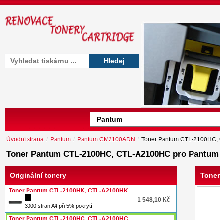
Hledej
Úvodní strana
/
Pantum
/
Pantum CM2100ADN
/
Toner Pantum CTL-2100HC,
Toner Pantum CTL-2100HC, CTL-A2100HC pro Pantu
Originální tonery
Tone
Toner Pantum CTL-2100HK, CTL-A2100HK
1 548,10 Kč
3000 stran A4 při 5% pokrytí
Toner Pantum CTL-2100HC, CTL-A2100HC