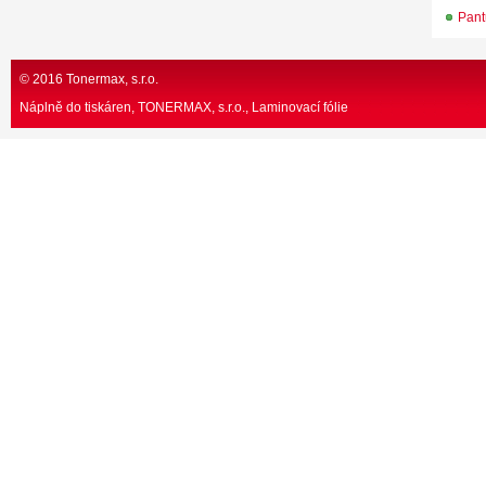
Pan
© 2016 Tonermax, s.r.o.
Náplně do tiskáren, TONERMAX, s.r.o.
Laminovací fólie