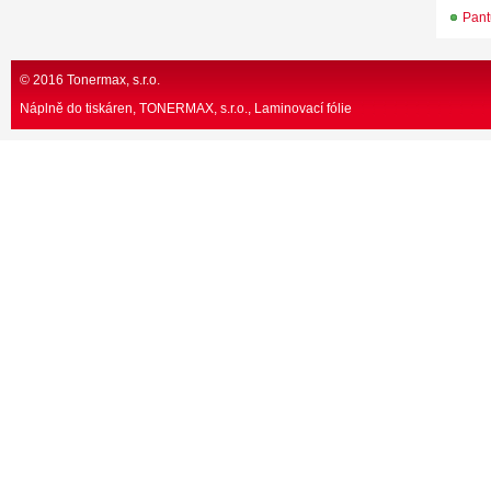
Pan
© 2016 Tonermax, s.r.o.
Náplně do tiskáren, TONERMAX, s.r.o.
Laminovací fólie