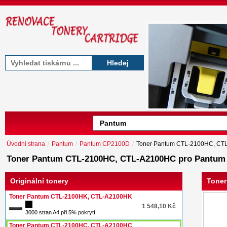
Hledej
Úvodní strana
/
Pantum
/
Pantum CP2100D
/
Toner Pantum CTL-2100HC, C
Toner Pantum CTL-2100HC, CTL-A2100HC pro Pantum
Originální tonery
Toner
Toner Pantum CTL-2100HK, CTL-A2100HK
1 548,10 Kč
3000 stran A4 při 5% pokrytí
Toner Pantum CTL-2100HC, CTL-A2100HC