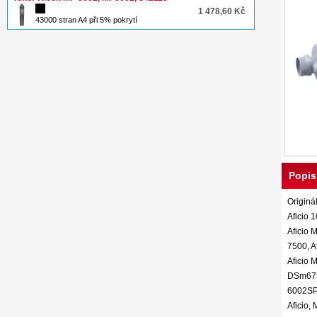
1 478,60 Kč
43000 stran A4 při 5% pokrytí
Popis
Originá
Aficio 1
Aficio 
7500, A
Aficio 
DSm675,
6002SP 
Aficio,