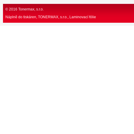
© 2016 Tonermax, s.r.o.
Náplně do tiskáren, TONERMAX, s.r.o.
Laminovací fólie