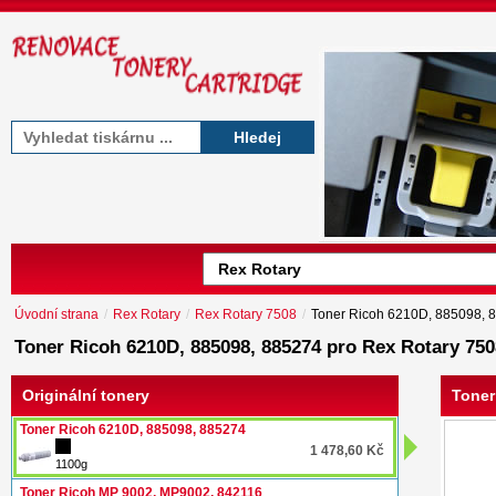
Hledej
Úvodní strana
/
Rex Rotary
/
Rex Rotary 7508
/
Toner Ricoh 6210D, 885098, 
Toner Ricoh 6210D, 885098, 885274 pro Rex Rotary 750
Originální tonery
Toner
Toner Ricoh 6210D, 885098, 885274
1 478,60 Kč
1100g
Toner Ricoh MP 9002, MP9002, 842116