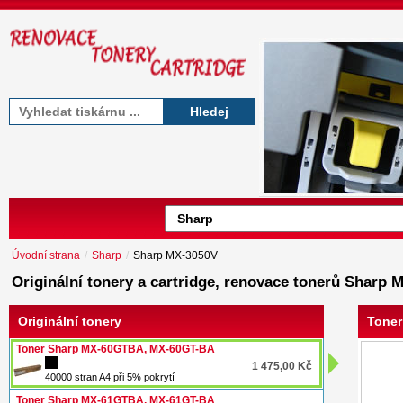
Hledej
Úvodní strana
/
Sharp
/
Sharp MX-3050V
Originální tonery a cartridge, renovace tonerů Sharp 
Originální tonery
Toner
Toner Sharp MX-60GTBA, MX-60GT-BA
1 475,00 Kč
40000 stran A4 při 5% pokrytí
Toner Sharp MX-61GTBA, MX-61GT-BA