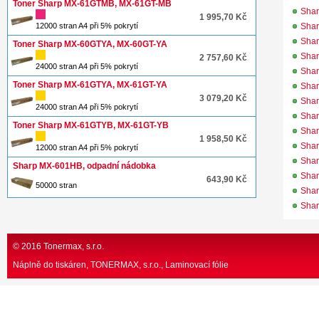
Toner Sharp MX-61GTMB, MX-61GT-MB
Sha
1 995,70 Kč
12000 stran A4 při 5% pokrytí
Sha
Sha
Toner Sharp MX-60GTYA, MX-60GT-YA
Sha
2 757,60 Kč
24000 stran A4 při 5% pokrytí
Sha
Toner Sharp MX-61GTYA, MX-61GT-YA
Sha
3 079,20 Kč
Sha
24000 stran A4 při 5% pokrytí
Sha
Toner Sharp MX-61GTYB, MX-61GT-YB
Sha
1 958,50 Kč
Sha
12000 stran A4 při 5% pokrytí
Sha
Sharp MX-601HB, odpadní nádobka
Sha
643,90 Kč
50000 stran
Sha
Sha
© 2016 Tonermax, s.r.o.
Náplně do tiskáren, TONERMAX, s.r.o.
Laminovací fólie