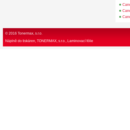
Can
Can
Can
© 2016 Tonermax, s.r.o.
Náplně do tiskáren, TONERMAX, s.r.o.
Laminovací fólie