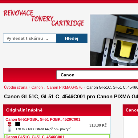
Hledej
Úvodní strana
/
Canon
/
Canon PIXMA G4570
/
Canon GI-51C, GI-51 C, 4546
Canon GI-51C, GI-51 C, 4546C001 pro Canon PIXMA G
Originální náplně
Canon
Canon GI-51PGBK, GI-51 PGBK, 4529C001
313,30 Kč
170 ml / 6000 stran A4 při 5% pokrytí
Canon GI-51C, GI-51 C, 4546C001