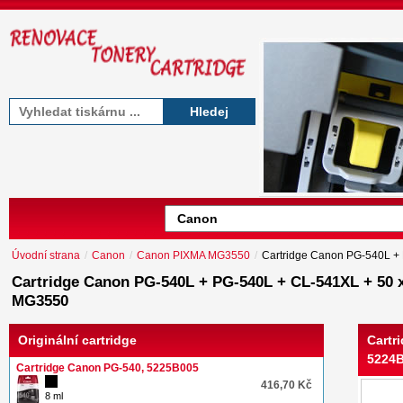
Hledej
Úvodní strana
/
Canon
/
Canon PIXMA MG3550
/
Cartridge Canon PG-540L +
Cartridge Canon PG-540L + PG-540L + CL-541XL + 50 
MG3550
Originální cartridge
Cartr
5224B
Cartridge Canon PG-540, 5225B005
416,70 Kč
8 ml