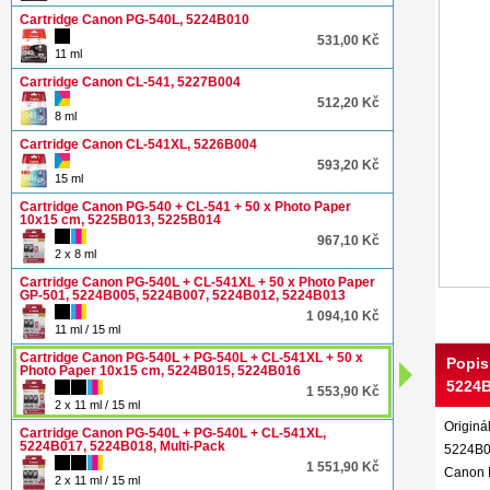
Cartridge Canon PG-540L, 5224B010
531,00 Kč
11 ml
Cartridge Canon CL-541, 5227B004
512,20 Kč
8 ml
Cartridge Canon CL-541XL, 5226B004
593,20 Kč
15 ml
Cartridge Canon PG-540 + CL-541 + 50 x Photo Paper
10x15 cm, 5225B013, 5225B014
967,10 Kč
2 x 8 ml
Cartridge Canon PG-540L + CL-541XL + 50 x Photo Paper
GP-501, 5224B005, 5224B007, 5224B012, 5224B013
1 094,10 Kč
11 ml / 15 ml
Cartridge Canon PG-540L + PG-540L + CL-541XL + 50 x
Popis
Photo Paper 10x15 cm, 5224B015, 5224B016
5224B
1 553,90 Kč
2 x 11 ml / 15 ml
Originá
Cartridge Canon PG-540L + PG-540L + CL-541XL,
5224B017, 5224B018, Multi-Pack
5224B016
1 551,90 Kč
Canon 
2 x 11 ml / 15 ml